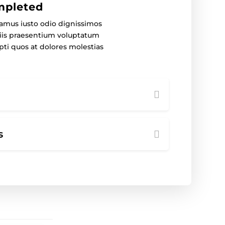
pleted
samus iusto odio dignissimos
iis praesentium voluptatum
pti quos at dolores molestias
s