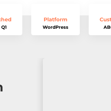
ched
Platform
Cus
 Q1
WordPress
AB
n