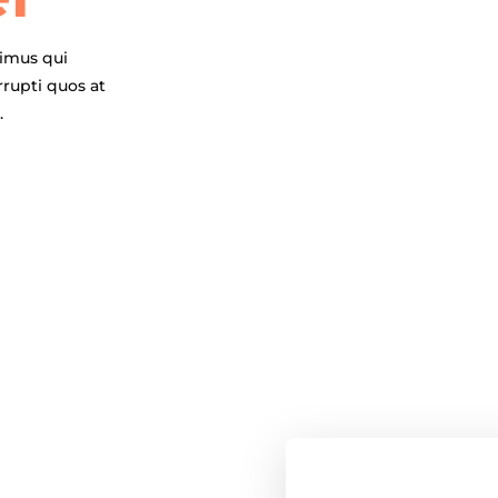
cimus qui
rrupti quos at
.