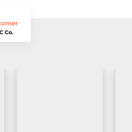
tomer
C Co.