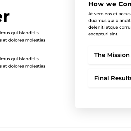
How we Com
er
At vero eos et accu
ducimus qui blandit
deleniti atque corru
imus qui blanditiis
excepturi sint.
 at dolores molestias
The Mission
imus qui blanditiis
 at dolores molestias
Final Result