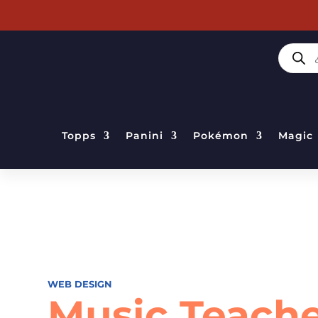
BÚSQUE
DE
PRODUC
Topps
Panini
Pokémon
Magic
WEB DESIGN
Music Teach