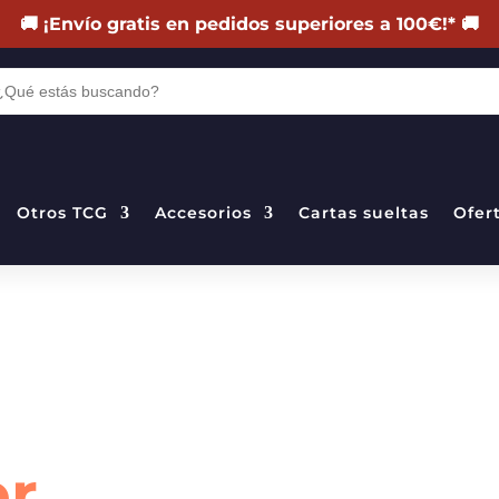
🚚
¡Envío gratis en pedidos superiores a 100€!
*
🚚
DA
TOS
Otros TCG
Accesorios
Cartas sueltas
Ofer
er