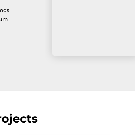
imos
tum
ojects