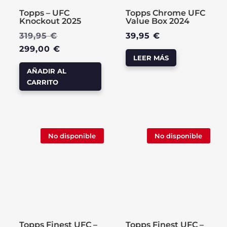
Topps – UFC
Topps Chrome UFC
Knockout 2025
Value Box 2024
El
319,95
€
39,95
€
precio
El
299,00
€
LEER MÁS
original
precio
AÑADIR AL
era:
actual
CARRITO
319,95 €.
es:
299,00 €.
No disponible
No disponible
Topps Finest UFC –
Topps Finest UFC –