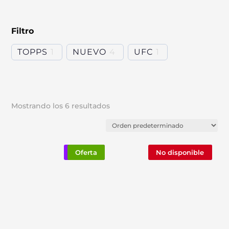
Filtro
TOPPS
1
NUEVO
4
UFC
1
Mostrando los 6 resultados
Nuevo
Oferta
No disponible
Nuevo