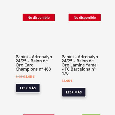
No disponible
No disponible
Panini – Adrenalyn
Panini – Adrenalyn
24/25 – Balon de
24/25 – Balon de
Oro Card
Oro Lamine Yamal
Champions nº 468
– FC Barcelona nº
470
El
El
8,95
€
5,95
€
14,95
€
precio
precio
LEER MÁS
original
actual
LEER MÁS
era:
es:
8,95 €.
5,95 €.