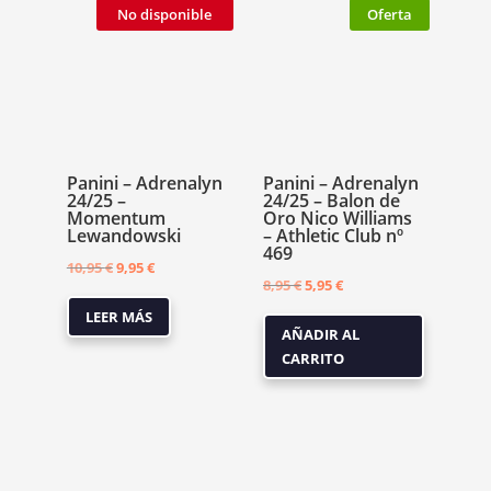
No disponible
Oferta
Panini – Adrenalyn
Panini – Adrenalyn
24/25 –
24/25 – Balon de
Momentum
Oro Nico Williams
Lewandowski
– Athletic Club nº
469
El
El
10,95
€
9,95
€
El
El
8,95
€
5,95
€
precio
precio
precio
precio
LEER MÁS
original
actual
AÑADIR AL
original
actual
era:
es:
CARRITO
era:
es:
10,95 €.
9,95 €.
8,95 €.
5,95 €.