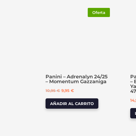
Oferta
Panini – Adrenalyn 24/25
Pa
– Momentum Gazzaniga
– 
Ya
El
El
10,95
€
9,95
€
4
precio
precio
14
AÑADIR AL CARRITO
original
actual
era:
es:
10,95 €.
9,95 €.