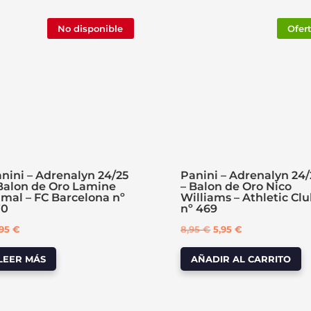
No disponible
Ofer
nini – Adrenalyn 24/25
Panini – Adrenalyn 24/
Balon de Oro Lamine
– Balon de Oro Nico
mal – FC Barcelona nº
Williams – Athletic Cl
70
nº 469
El
El
,95
€
8,95
€
5,95
€
precio
precio
LEER MÁS
AÑADIR AL CARRITO
original
actual
era:
es:
8,95 €.
5,95 €.