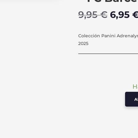
El
9,95
€
6,95
preci
origin
era:
Colección Panini Adrenal
9,95 €
2025
H
A