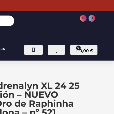
0
tas


Carro
0,00
€
drenalyn XL 24 25
ción – NUEVO
Oro de Raphinha
lona – nº 521