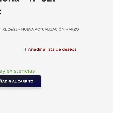
El
€
o
precio
al
actual
es:
yn XL 24/25 – NUEVA ACTUALIZACIÓN MARZO
.
6,95 €.
Añadir a lista de deseos
ay existencias
ÑADIR AL CARRITO