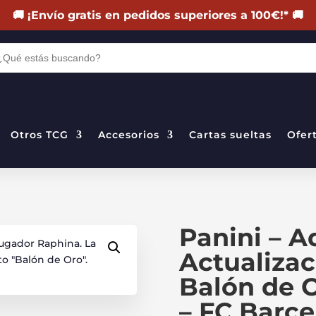
🚚
¡Envío gratis en pedidos superiores a 100€!
*
🚚
DA
TOS
Otros TCG
Accesorios
Cartas sueltas
Ofer
Panini – A
Actualiza
Balón de 
– FC Barce