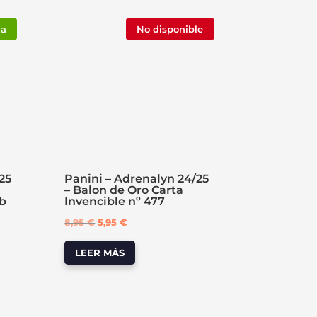
ta
No disponible
25
Panini – Adrenalyn 24/25
– Balon de Oro Carta
ub
Invencible nº 477
El
El
8,95
€
5,95
€
precio
precio
LEER MÁS
original
actual
era:
es:
8,95 €.
5,95 €.