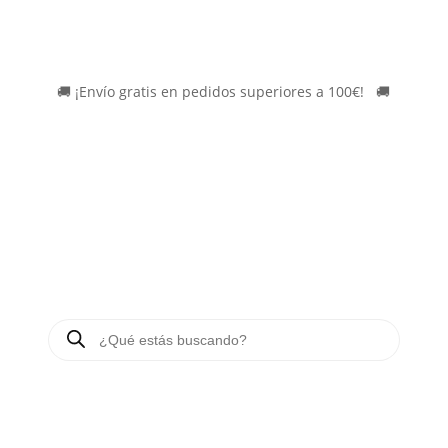
🚚
¡Envío gratis en pedidos superiores a 100€!
*
🚚
BÚSQUEDA
DE
PRODUCTOS