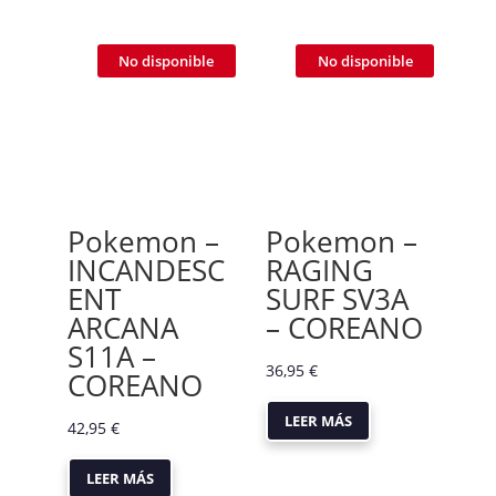
No disponible
No disponible
Pokemon –
Pokemon –
INCANDESC
RAGING
ENT
SURF SV3A
ARCANA
– COREANO
S11A –
36,95
€
COREANO
LEER MÁS
42,95
€
LEER MÁS