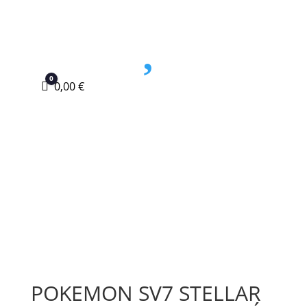

0
Carro
0,00
€
POKEMON SV7 STELLAR