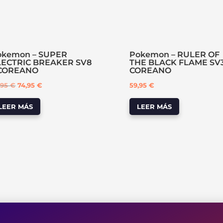
okemon – SUPER
Pokemon – RULER OF
LECTRIC BREAKER SV8
THE BLACK FLAME SV3
 COREANO
COREANO
El
El
,95
€
74,95
€
59,95
€
precio
precio
LEER MÁS
LEER MÁS
original
actual
era:
es:
79,95 €.
74,95 €.