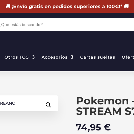
🚚
¡Envío gratis en pedidos superiores a 100€!
*
🚚
DA
TOS
Otros TCG
Accesorios
Cartas sueltas
Ofer
Pokemon 
STREAM S
74,95
€