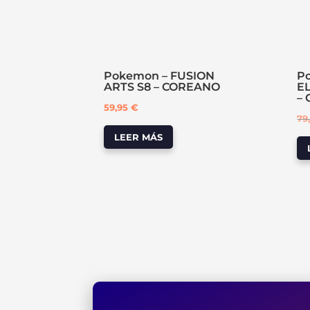
Pokemon – FUSION
P
ARTS S8 – COREANO
E
–
59,95
€
79
LEER MÁS