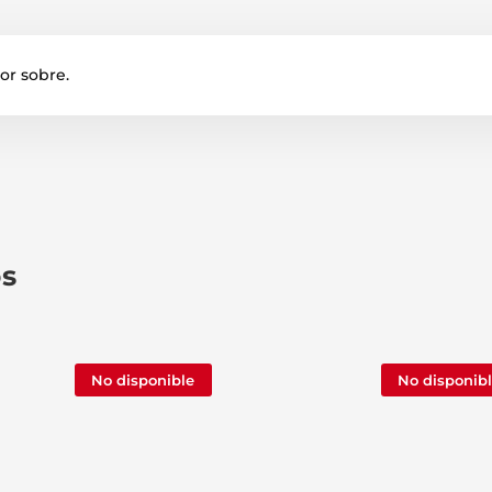
por sobre.
os
No disponible
No disponib