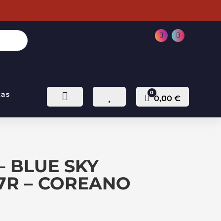
0
tas


Carro
0,00
€
– BLUE SKY
7R – COREANO