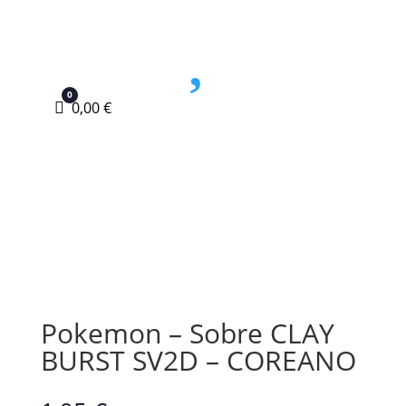

0
Carro
0,00
€
Pokemon – Sobre CLAY
BURST SV2D – COREANO