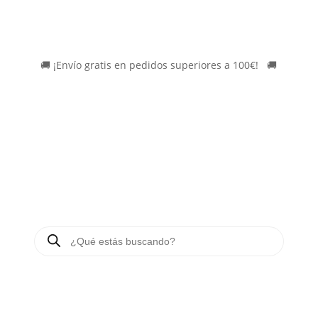
🚚
¡Envío gratis en pedidos superiores a 100€!
*
🚚
Búsqueda
de
productos