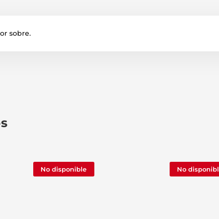
por sobre.
os
No disponible
No disponib