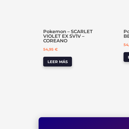
Pokemon – SCARLET
P
VIOLET EX SV1V –
B
COREANO
54
54,95
€
LEER MÁS