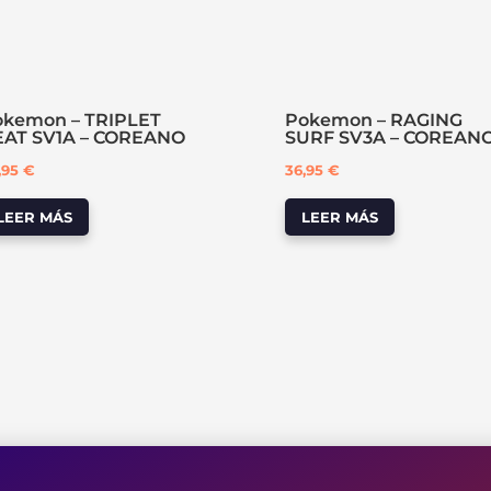
okemon – TRIPLET
Pokemon – RAGING
EAT SV1A – COREANO
SURF SV3A – COREAN
,95
€
36,95
€
LEER MÁS
LEER MÁS