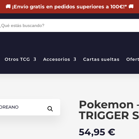
🚚
¡Envío gratis en pedidos superiores a 100€!
*
🚚
DA
TOS
Otros TCG
Accesorios
Cartas sueltas
Ofer
Pokemon 
TRIGGER 
54,95
€