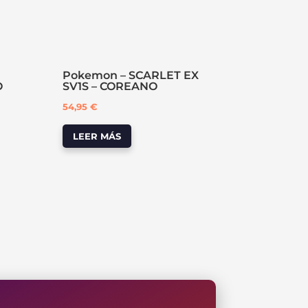
Pokemon – SCARLET EX
O
SV1S – COREANO
54,95
€
LEER MÁS