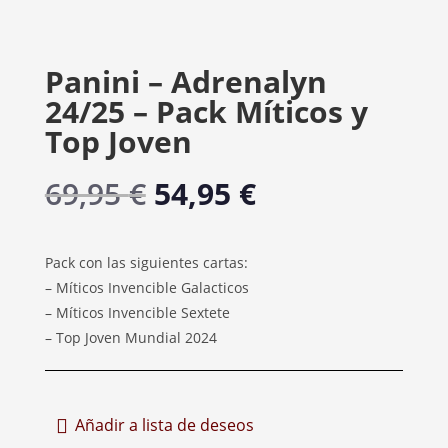
Panini – Adrenalyn
24/25 – Pack Míticos y
Top Joven
El
El
69,95
€
54,95
€
precio
precio
original
actual
era:
es:
Pack con las siguientes cartas:
69,95 €.
54,95 €.
– Míticos Invencible Galacticos
– Míticos Invencible Sextete
– Top Joven Mundial 2024
Añadir a lista de deseos