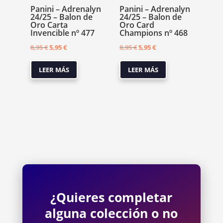
Panini – Adrenalyn
Panini – Adrenalyn
24/25 – Balon de
24/25 – Balon de
Oro Carta
Oro Card
Invencible nº 477
Champions nº 468
El
El
El
El
8,95
€
5,95
€
8,95
€
5,95
€
precio
precio
precio
precio
LEER MÁS
LEER MÁS
original
actual
original
actual
era:
es:
era:
es:
8,95 €.
5,95 €.
8,95 €.
5,95 €.
¿Quieres completar
alguna colección o no