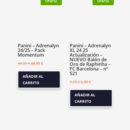
Oferta
Oferta
Panini – Adrenalyn
Panini – Adrenalyn
24/25 – Pack
XL 24 25
Momentum
Actualización –
NUEVO Balón de
El
El
49,95
€
44,95
€
Oro de Raphinha –
FC Barcelona – nº
precio
precio
521
AÑADIR AL
original
actual
El
El
9,95
€
6,95
€
CARRITO
era:
es:
precio
precio
49,95 €.
44,95 €.
AÑADIR AL
original
actual
CARRITO
era:
es:
9,95 €.
6,95 €.