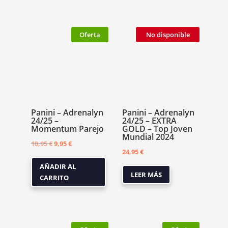
Oferta
No disponible
Panini – Adrenalyn
Panini – Adrenalyn
24/25 –
24/25 – EXTRA
Momentum Parejo
GOLD – Top Joven
Mundial 2024
El
El
10,95
€
9,95
€
24,95
€
precio
precio
AÑADIR AL
original
actual
LEER MÁS
CARRITO
era:
es:
10,95 €.
9,95 €.