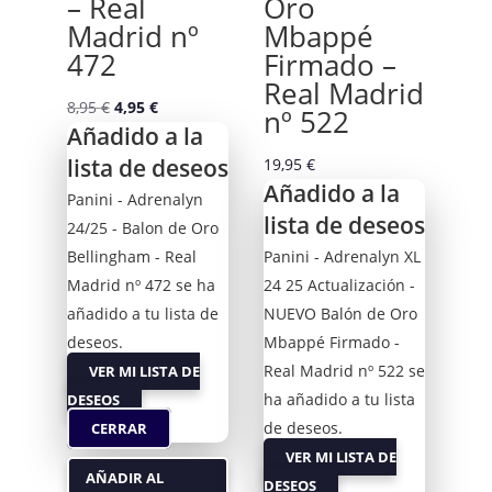
– Real
Oro
Madrid nº
Mbappé
472
Firmado –
Real Madrid
El
El
8,95
€
4,95
€
nº 522
Añadido a la
precio
precio
lista de deseos
original
actual
19,95
€
Añadido a la
era:
es:
Panini - Adrenalyn
8,95 €.
4,95 €.
lista de deseos
24/25 - Balon de Oro
Bellingham - Real
Panini - Adrenalyn XL
Madrid nº 472 se ha
24 25 Actualización -
añadido a tu lista de
NUEVO Balón de Oro
deseos.
Mbappé Firmado -
Real Madrid nº 522 se
VER MI LISTA DE
ha añadido a tu lista
DESEOS
de deseos.
CERRAR
VER MI LISTA DE
AÑADIR AL
DESEOS