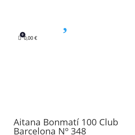

0
Carro
0,00
€
Aitana Bonmatí 100 Club
Barcelona Nº 348