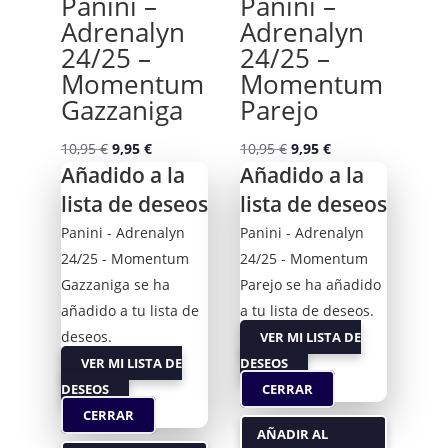
Panini –
Panini –
Adrenalyn
Adrenalyn
24/25 –
24/25 –
Momentum
Momentum
Gazzaniga
Parejo
El
El
El
El
10,95
€
9,95
€
10,95
€
9,95
€
Añadido a la
Añadido a la
precio
precio
precio
precio
lista de deseos
original
actual
lista de deseos
original
actual
era:
es:
era:
es:
Panini - Adrenalyn
Panini - Adrenalyn
10,95 €.
9,95 €.
10,95 €.
9,95 €.
24/25 - Momentum
24/25 - Momentum
Gazzaniga se ha
Parejo se ha añadido
añadido a tu lista de
a tu lista de deseos.
deseos.
VER MI LISTA DE
VER MI LISTA DE
DESEOS
DESEOS
CERRAR
CERRAR
AÑADIR AL