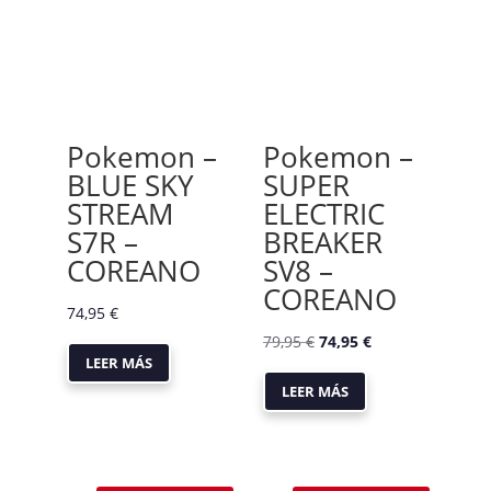
Pokemon –
Pokemon –
BLUE SKY
SUPER
STREAM
ELECTRIC
S7R –
BREAKER
COREANO
SV8 –
COREANO
74,95
€
El
El
79,95
€
74,95
€
LEER MÁS
precio
precio
LEER MÁS
original
actual
era:
es:
79,95 €.
74,95 €.