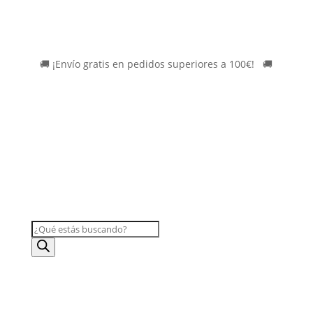
🚚
¡Envío gratis en pedidos superiores a 100€!
*
🚚
BÚSQUEDA
DE
PRODUCTOS