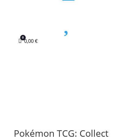

0
Carro
0,00
€
Pokémon TCG: Collect