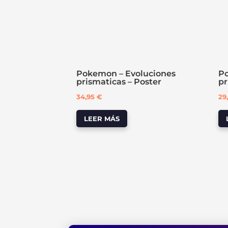
Pokemon – Evoluciones
Po
prismaticas – Poster
pr
34,95
€
29
LEER MÁS