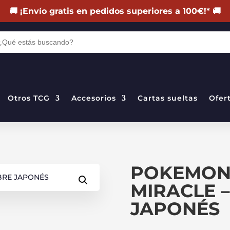
🚚
¡Envío gratis en pedidos superiores a 100€!
*
🚚
DA
TOS
Otros TCG
Accesorios
Cartas sueltas
Ofer
POKEMON 
MIRACLE 
JAPONÉS