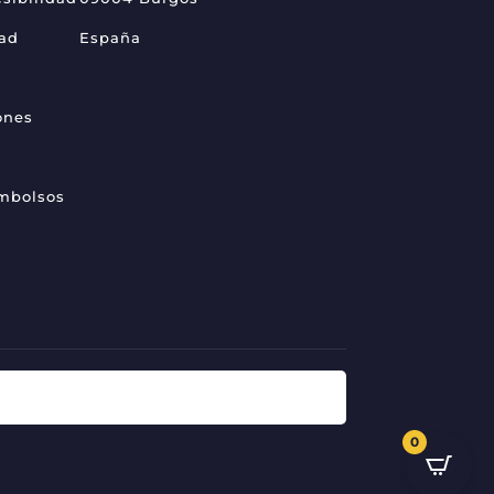
dad
España
ones
embolsos
0