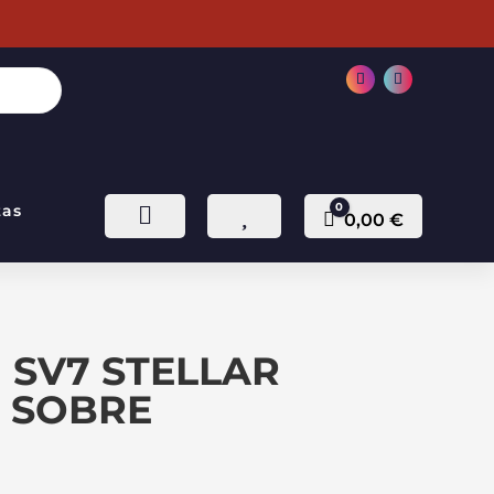
0
tas


Carro
0,00
€
SV7 STELLAR
– SOBRE