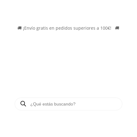
🚚
¡Envío gratis en pedidos superiores a 100€!
*
🚚
BÚSQUEDA
DE
PRODUCTOS