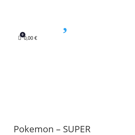

0
Carro
0,00
€
Pokemon – SUPER