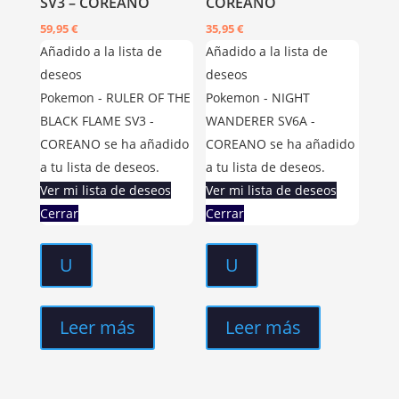
SV3 – COREANO
COREANO
59,95
€
35,95
€
Añadido a la lista de
Añadido a la lista de
deseos
deseos
Pokemon - RULER OF THE
Pokemon - NIGHT
BLACK FLAME SV3 -
WANDERER SV6A -
COREANO se ha añadido
COREANO se ha añadido
a tu lista de deseos.
a tu lista de deseos.
Ver mi lista de deseos
Ver mi lista de deseos
Cerrar
Cerrar
U
U
Leer más
Leer más