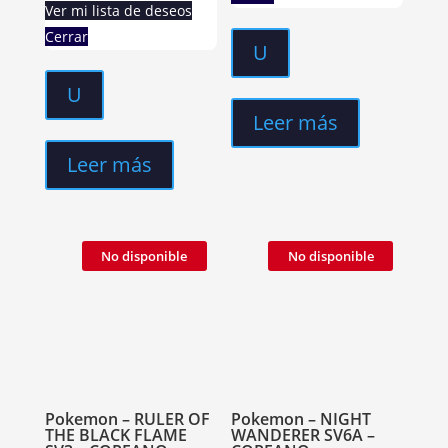
Ver mi lista de deseos
Cerrar
U
U
Leer más
Leer más
No disponible
No disponible
Pokemon – RULER OF
Pokemon – NIGHT
THE BLACK FLAME
WANDERER SV6A –