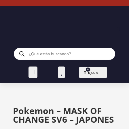
Búsqueda
de
productos
0


Carro
0,00
€
Pokemon – MASK OF
CHANGE SV6 – JAPONES