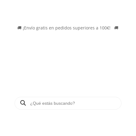
🚚
¡Envío gratis en pedidos superiores a 100€!
*
🚚
BÚSQUEDA
DE
PRODUCTOS