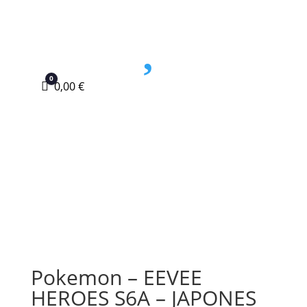

0
Carro
0,00
€
Pokemon – EEVEE
HEROES S6A – JAPONES