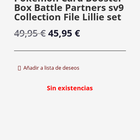
Box Battle Partners sv9
Collection File Lillie set
El
El
49,95
€
45,95
€
precio
precio
original
actual
era:
es:
49,95 €.
45,95 €.
Añadir a lista de deseos
Sin existencias