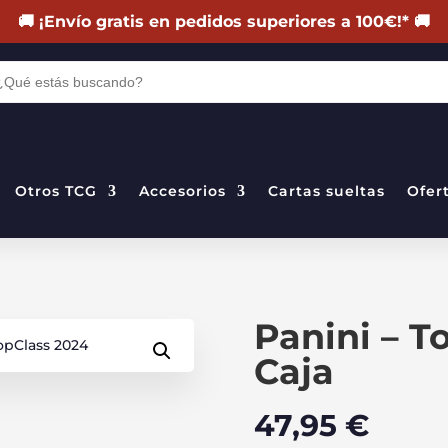
🚚
¡Envío gratis en pedidos superiores a 100€!
*
🚚
DA
TOS
Otros TCG
Accesorios
Cartas sueltas
Ofer
Panini – T
Caja
47,95
€