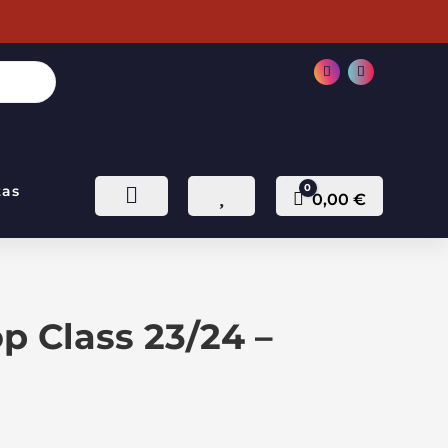
0
tas


Carro
0,00
€
op Class 23/24 –