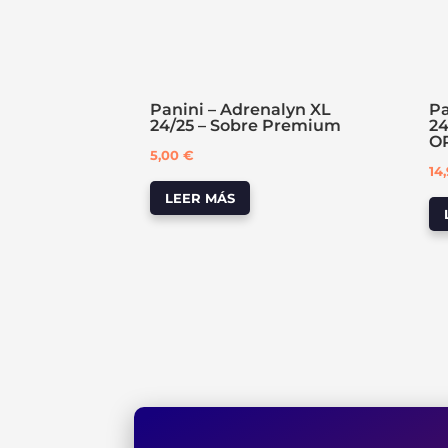
Panini – Adrenalyn XL
Pa
24/25 – Sobre Premium
24
O
5,00
€
14
LEER MÁS