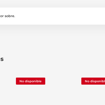
por sobre.
os
No disponible
No disponib