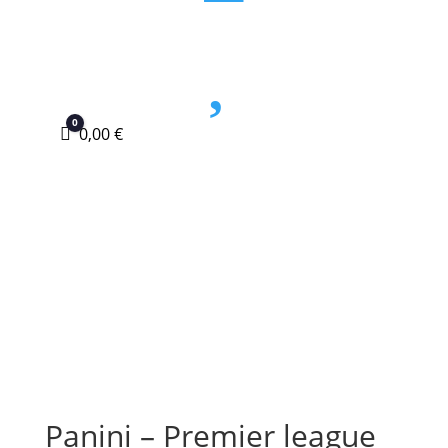

0
Carro
0,00
€
Panini – Premier league