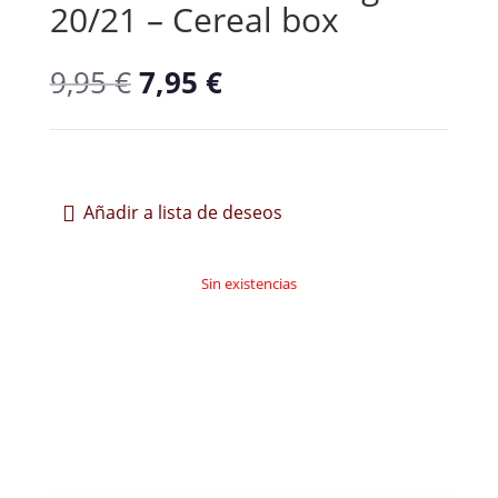
20/21 – Cereal box
El
El
9,95
€
7,95
€
precio
precio
original
actual
era:
es:
9,95 €.
7,95 €.
Añadir a lista de deseos
Sin existencias