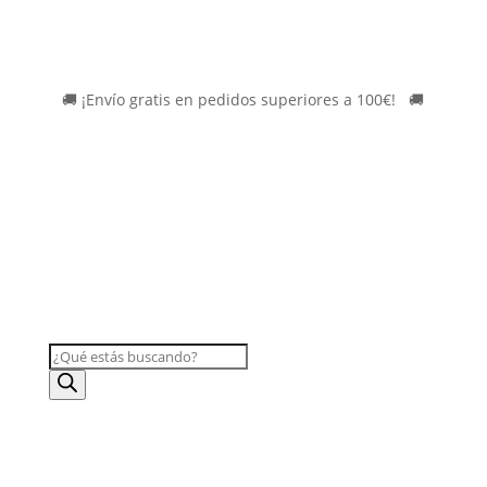
🚚
¡Envío gratis en pedidos superiores a 100€!
*
🚚
BÚSQUEDA
DE
PRODUCTOS