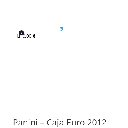

0
Carro
0,00
€
Panini – Caja Euro 2012