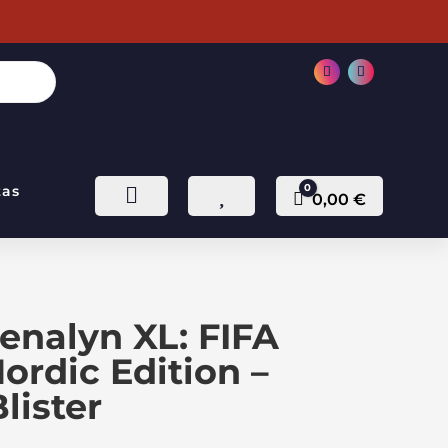
0
tas


Carro
0,00
€
enalyn XL: FIFA
ordic Edition –
lister