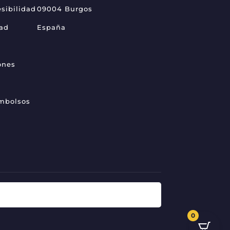
sibilidad
09004 Burgos
dad
España
ones
embolsos
0