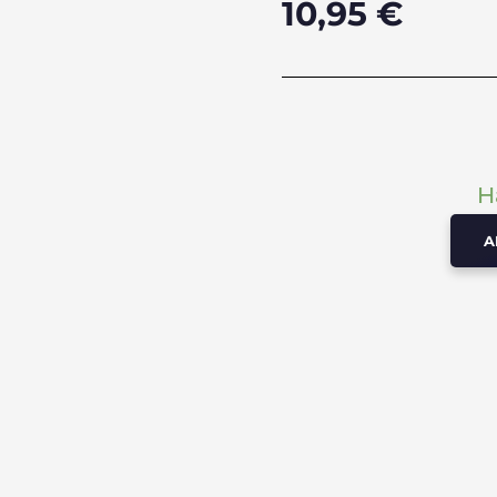
10,95
€
H
A