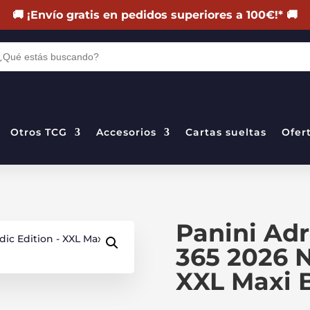
🚚
¡Envío gratis en pedidos superiores a 100€!
*
🚚
DA
TOS
Otros TCG
Accesorios
Cartas sueltas
Ofer
Panini Adr
365 2026 N
XXL Maxi B