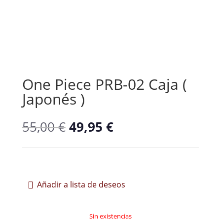
One Piece PRB-02 Caja (
Japonés )
El
El
55,00
€
49,95
€
precio
precio
original
actual
era:
es:
55,00 €.
49,95 €.
Añadir a lista de deseos
Sin existencias