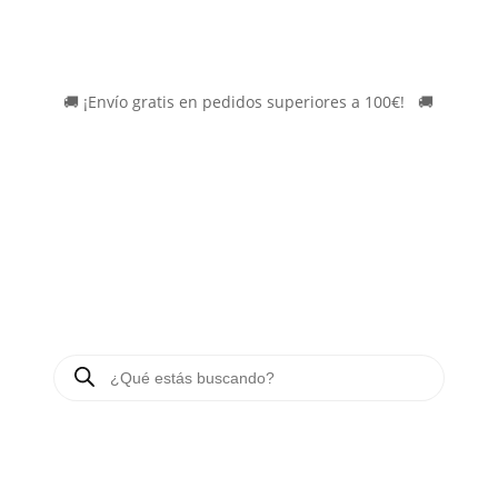
🚚
¡Envío gratis en pedidos superiores a 100€!
*
🚚
BÚSQUEDA
DE
PRODUCTOS