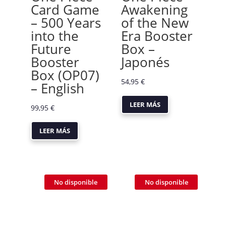
Card Game
Awakening
– 500 Years
of the New
into the
Era Booster
Future
Box –
Booster
Japonés
Box (OP07)
54,95
€
– English
LEER MÁS
99,95
€
LEER MÁS
No disponible
No disponible