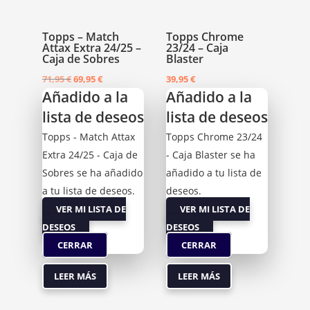
Topps – Match
Topps Chrome
Attax Extra 24/25 –
23/24 – Caja
Caja de Sobres
Blaster
El
El
71,95
€
69,95
€
39,95
€
Añadido a la
Añadido a la
precio
precio
lista de deseos
lista de deseos
original
actual
era:
es:
Topps - Match Attax
Topps Chrome 23/24
71,95 €.
69,95 €.
Extra 24/25 - Caja de
- Caja Blaster se ha
Sobres se ha añadido
añadido a tu lista de
a tu lista de deseos.
deseos.
VER MI LISTA DE
VER MI LISTA DE
DESEOS
DESEOS
CERRAR
CERRAR
LEER MÁS
LEER MÁS