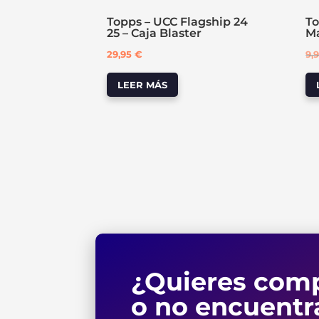
Topps – UCC Flagship 24
To
25 – Caja Blaster
Ma
29,95
€
9,
LEER MÁS
¿Quieres comp
o no encuentr