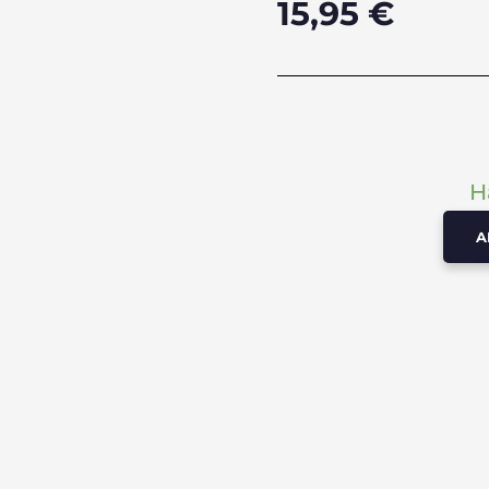
15,95
€
H
A