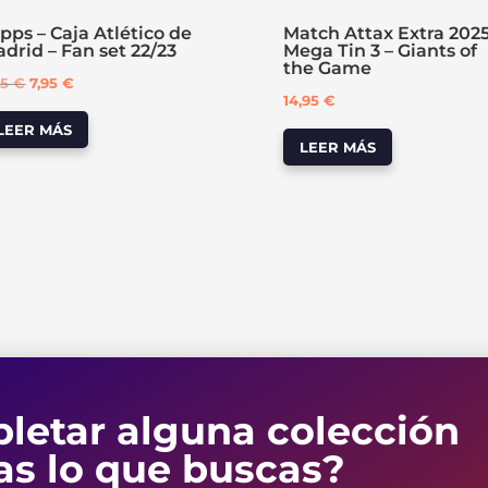
pps – Caja Atlético de
Match Attax Extra 2025
drid – Fan set 22/23
Mega Tin 3 – Giants of
the Game
El
El
95
€
7,95
€
14,95
€
precio
precio
LEER MÁS
original
actual
LEER MÁS
era:
es:
9,95 €.
7,95 €.
letar alguna colección
as lo que buscas?