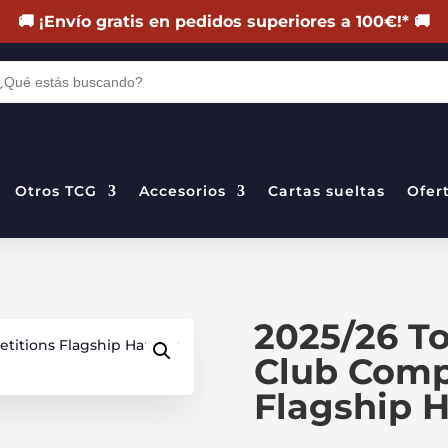
🚚
¡Envío gratis en pedidos superiores a 100€!
*
🚚
DA
TOS
Otros TCG
Accesorios
Cartas sueltas
Ofer
2025/26 T
Club Comp
Flagship 