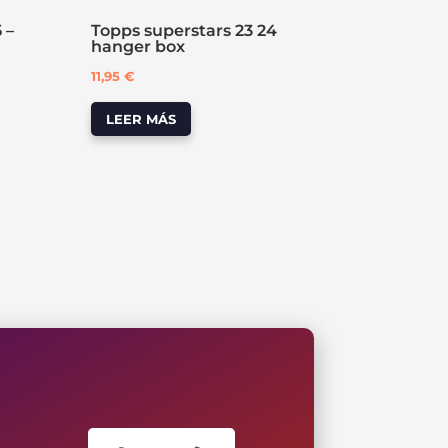
 –
Topps superstars 23 24
hanger box
11,95
€
LEER MÁS